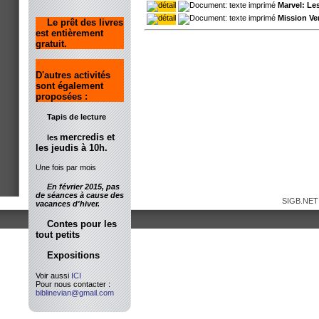
Marvel: Le
Mission Ver
Le prêt des livres
est entièrement
gratuit.
D'autres activités
sont également
proposées :
Tapis de lecture
mercredis et
les
les jeudis à 10h.
Une fois par mois
En février 2015, pas
de séances à cause des
SIGB.NET
vacances d'hiver.
Contes pour les
tout petits
Expositions
Voir aussi
ICI
Pour nous contacter :
biblinevian@gmail.com