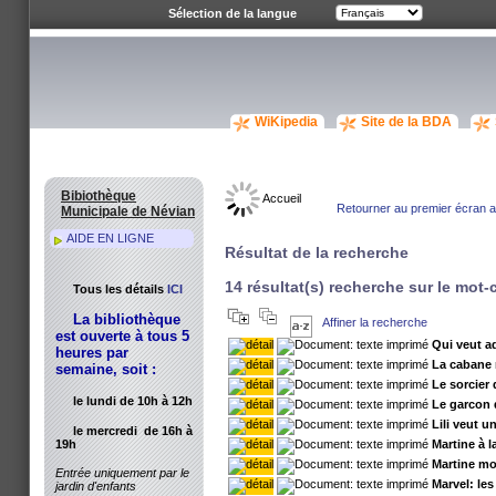
Sélection de la langue
WiKipedia
Site de la BDA
Bibiothèque
Accueil
Retourner au premier écran av
Municipale de Névian
AIDE EN LIGNE
Résultat de la recherche
14 résultat(s) recherche sur le mot-c
Tous les détails
ICI
La bibliothèque
Affiner la recherche
est ouverte à tous 5
Qui veut a
heures par
La cabane
semaine, soit :
Le sorcier 
le lundi de 10h à 12h
Le garcon 
Lili veut u
le mercredi de 16h à
19h
Martine à l
Martine mo
Entrée uniquement par le
Marvel: les
jardin d'enfants