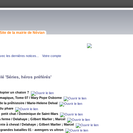
Site de la mairie de Névian
ec les dernières notices...
Votre compte
lé 'Séries, héros préférés'
dopter un chaton ?
 magique, Tome 07
/ Mary Pope Osborne
de la préhistoire
/ Marie-Helene Delval
du phare
n petit chat
/ Dominique de Saint-Mars
a ferme
/ Delahaye ; Gilbert Marlier ; Marcel
nte à cheval
/ Delahaye ; Gilbert Marlier ; Marcel
 grandes batailles 01 - avengers vs ultron