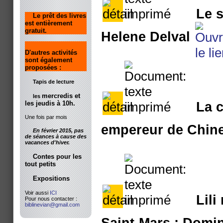
Le s
Le prêt des livres
est entièrement
gratuit.
Helene Delval
D'autres activités
sont également
proposées :
Tapis de lecture
mercredis et
les
les jeudis à 10h.
La c
Une fois par mois
empereur de Chin
En février 2015, pas
de séances à cause des
vacances d'hiver.
Contes pour les
tout petits
Expositions
Voir aussi
ICI
Lili
Pour nous contacter :
biblinevian@gmail.com
Saint-Mars ; Domi