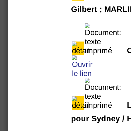
Gilbert ; MARL
O
L
pour Sydney
/ 