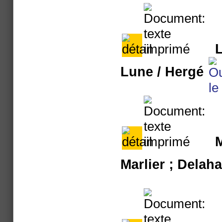
L
Lune
/ Hergé
M
Marlier ; Delah