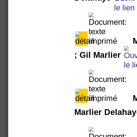
M
; Gil Marlier
M
Marlier Delahay