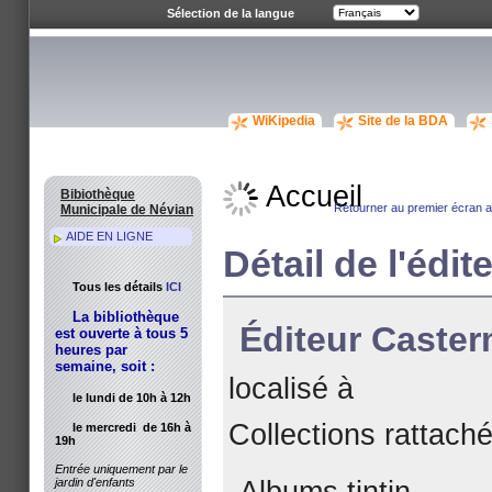
Sélection de la langue
WiKipedia
Site de la BDA
Accueil
Bibiothèque
Retourner au premier écran av
Municipale de Névian
AIDE EN LIGNE
Détail de l'édit
Tous les détails
ICI
La bibliothèque
Éditeur Caste
est ouverte à tous 5
heures par
semaine, soit :
localisé à
le lundi de 10h à 12h
Collections rattach
le mercredi de 16h à
19h
Entrée uniquement par le
Albums tintin
jardin d'enfants