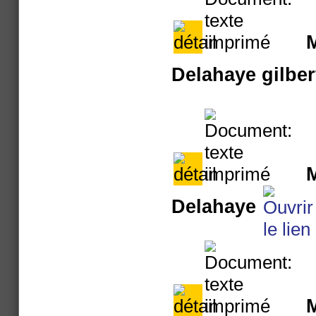
M
Delahaye gilber
M
Delahaye
M