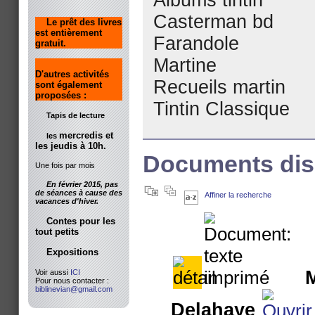
Casterman bd
Le prêt des livres
est entièrement
Farandole
gratuit.
Martine
D'autres activités
Recueils martin
sont également
proposées :
Tintin Classique
Tapis de lecture
mercredis et
les
les jeudis à 10h.
Documents disp
Une fois par mois
En février 2015, pas
de séances à cause des
Affiner la recherche
vacances d'hiver.
Contes pour les
tout petits
Expositions
M
Voir aussi
ICI
Pour nous contacter :
biblinevian@gmail.com
Delahaye