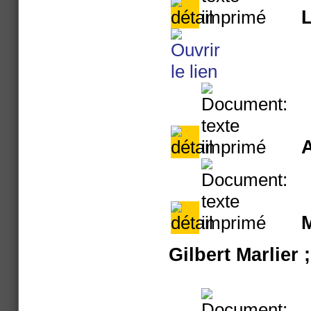
L
A
M
Gilbert Marlier 