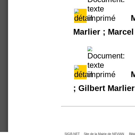
M
Marlier ; Marcel
M
; Gilbert Marlie
SIGB.NET
Site de la Mairie de NEVIAN
Bib