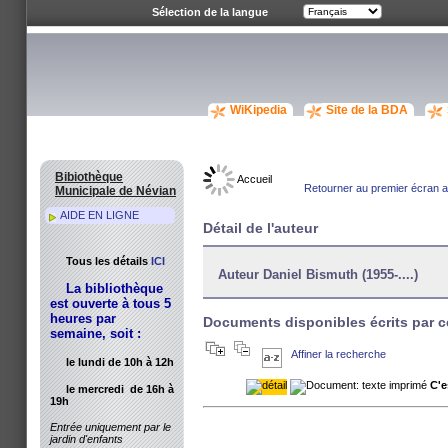
Sélection de la langue
WiKipedia
Site de la BDA
Bibiothèque
Accueil
Retourner au premier écran av
Municipale de Névian
AIDE EN LIGNE
Détail de l'auteur
Tous les détails
ICI
Auteur Daniel Bismuth (1955-....)
La bibliothèque
est ouverte à tous 5
heures par
Documents disponibles écrits par c
semaine, soit :
Affiner la recherche
le lundi de 10h à 12h
C'e
le mercredi de 16h à
19h
Entrée uniquement par le
jardin d'enfants