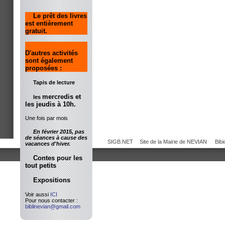
Le prêt des livres
est entièrement
gratuit.
D'autres activités
sont également
proposées :
Tapis de lecture
mercredis et
les
les jeudis à 10h.
Une fois par mois
En février 2015, pas
de séances à cause des
SIGB.NET
Site de la Mairie de NEVIAN
Bib
vacances d'hiver.
Contes pour les
tout petits
Expositions
Voir aussi
ICI
Pour nous contacter :
biblinevian@gmail.com