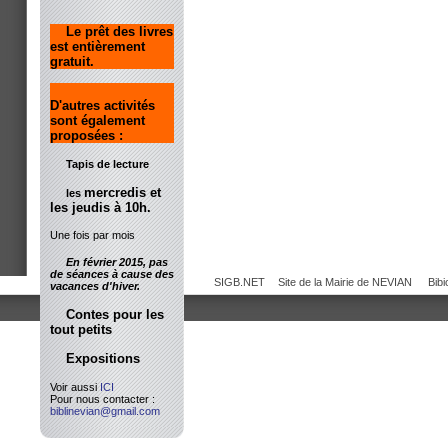
Le prêt des livres
est entièrement
gratuit.
D'autres activités
sont également
proposées :
Tapis de lecture
mercredis et
les
les jeudis à 10h.
Une fois par mois
En février 2015, pas
de séances à cause des
SIGB.NET
Site de la Mairie de NEVIAN
Bib
vacances d'hiver.
Contes pour les
tout petits
Expositions
Voir aussi
ICI
Pour nous contacter :
biblinevian@gmail.com