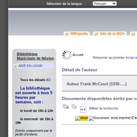
Sélection de la langue
WiKipedia
Site de la BDA
Bibiothèque
Accueil
Retourner au premier écran av
Municipale de Névian
AIDE EN LIGNE
Détail de l'auteur
Tous les détails
ICI
Auteur Frank McCourt (1930-....)
La bibliothèque
est ouverte à tous 5
heures par
Documents disponibles écrits par c
semaine, soit :
Affiner la recherche
le lundi de 10h à 12h
C'e
le mercredi de 16h à
19h
Entrée uniquement par le
jardin d'enfants