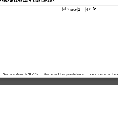
s âmes de Sarah Court
/ Craig Davidson
page
/6
Site de la Mairie de NEVIAN
Bibiothèque Municipale de Névian
Faire une recherche 