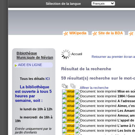
Sélection de la langue
WiKipedia
Site de la BDA
Bibiothèque
Accueil
Retourner au premier écran av
Municipale de Névian
AIDE EN LIGNE
Résultat de la recherche
59 résultat(s) recherche sur le mot
Tous les détails
ICI
La bibliothèque
Affiner la recherche
est ouverte à tous 5
Mise en sc
heures par
1984
/ Geor
semaine, soit :
A l'adress
Aimer, c'es
le lundi de 10h à 12h
Les Amant
Amour, ami
le mercredi de 16h à
L'appel de
19h
L'arme à l'
Entrée uniquement par le
Les bois d
jardin d'enfants