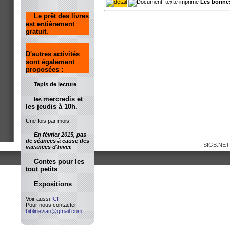
Les bonne
Le prêt des livres
est entièrement
gratuit.
D'autres activités
sont également
proposées :
Tapis de lecture
mercredis et
les
les jeudis à 10h.
Une fois par mois
En février 2015, pas
de séances à cause des
SIGB.NET
vacances d'hiver.
Contes pour les
tout petits
Expositions
Voir aussi
ICI
Pour nous contacter :
biblinevian@gmail.com