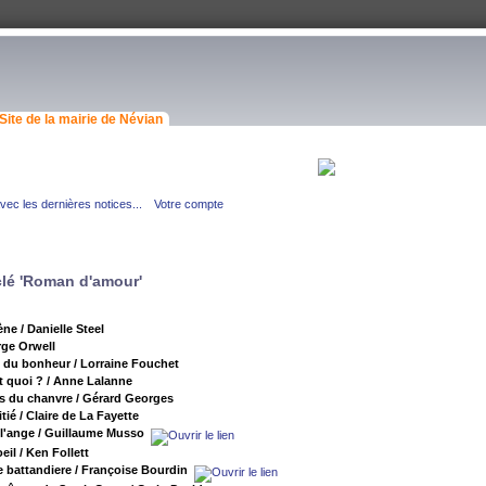
Site de la mairie de Névian
ec les dernières notices...
Votre compte
-clé 'Roman d'amour'
ène
/ Danielle Steel
ge Orwell
e du bonheur
/ Lorraine Fouchet
t quoi ?
/ Anne Lalanne
s du chanvre
/ Gérard Georges
tié
/ Claire de La Fayette
 l'ange
/ Guillaume Musso
oeil
/ Ken Follett
e battandiere
/ Françoise Bourdin