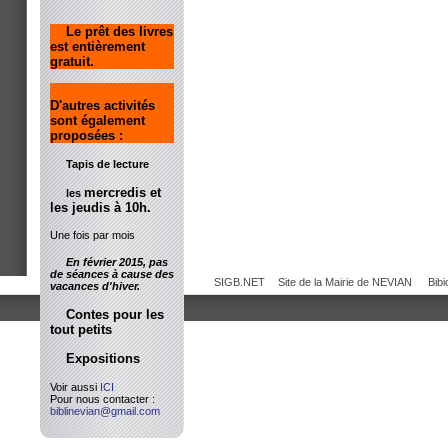
Le prêt des livres
est entièrement
gratuit.
D'autres activités
sont également
proposées :
Tapis de lecture
mercredis et
les
les jeudis à 10h.
Une fois par mois
En février 2015, pas
de séances à cause des
SIGB.NET
Site de la Mairie de NEVIAN
Bib
vacances d'hiver.
Contes pour les
tout petits
Expositions
Voir aussi
ICI
Pour nous contacter :
biblinevian@gmail.com