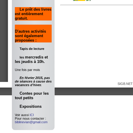
Le prêt des livres
est entièrement
gratuit.
D'autres activités
sont également
proposées :
Tapis de lecture
mercredis et
les
les jeudis à 10h.
Une fois par mois
En février 2015, pas
de séances à cause des
SIGB.NET
vacances d'hiver.
Contes pour les
tout petits
Expositions
Voir aussi
ICI
Pour nous contacter :
biblinevian@gmail.com