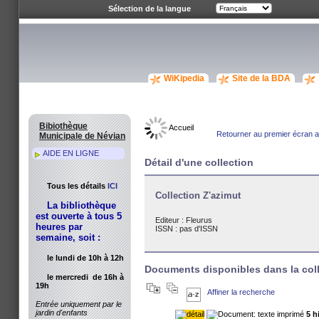
Sélection de la langue
WiKipedia
Site de la BDA
Bibiothèque
Accueil
Retourner au premier écran av
Municipale de Névian
AIDE EN LIGNE
Détail d'une collection
Tous les détails
ICI
Collection Z'azimut
La bibliothèque
est ouverte à tous 5
Editeur :
Fleurus
heures par
ISSN : pas d'ISSN
semaine, soit :
le lundi de 10h à 12h
Documents disponibles dans la col
le mercredi de 16h à
19h
Affiner la recherche
Entrée uniquement par le
jardin d'enfants
5 h