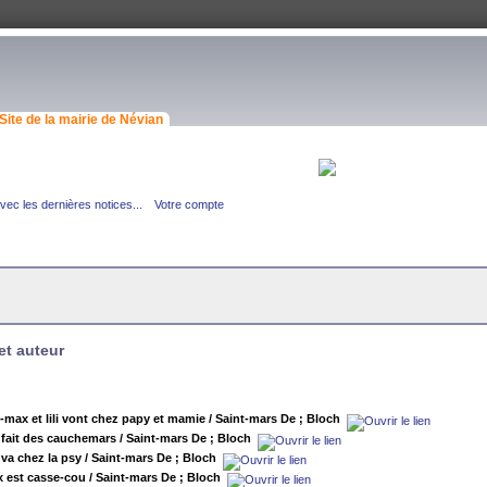
Site de la mairie de Névian
ec les dernières notices...
Votre compte
et auteur
-max et lili vont chez papy et mamie
/ Saint-mars De ; Bloch
i fait des cauchemars
/ Saint-mars De ; Bloch
i va chez la psy
/ Saint-mars De ; Bloch
 est casse-cou
/ Saint-mars De ; Bloch