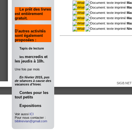
Max
Max
Le prêt des livres
Max
est entièrement
gratuit.
Max
Max
Nin
D'autres activités
sont également
proposées :
Tapis de lecture
mercredis et
les
les jeudis à 10h.
Une fois par mois
En février 2015, pas
de séances à cause des
SIGB.NET
vacances d'hiver.
Contes pour les
tout petits
Expositions
Voir aussi
ICI
Pour nous contacter :
biblinevian@gmail.com