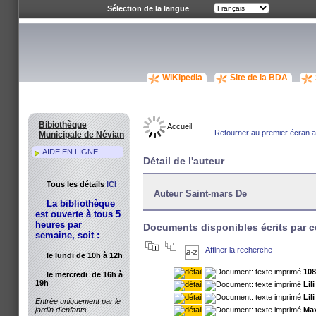
Sélection de la langue
WiKipedia
Site de la BDA
Bibiothèque
Accueil
Retourner au premier écran av
Municipale de Névian
AIDE EN LIGNE
Détail de l'auteur
Tous les détails
ICI
Auteur Saint-mars De
La bibliothèque
est ouverte à tous 5
heures par
Documents disponibles écrits par c
semaine, soit :
Affiner la recherche
le lundi de 10h à 12h
108
le mercredi de 16h à
19h
Lil
Lil
Entrée uniquement par le
Max
jardin d'enfants