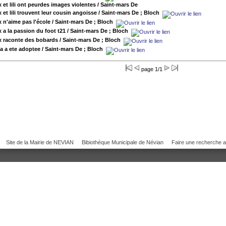
 et lili ont peurdes images violentes
/ Saint-mars De
 et lili trouvent leur cousin angoisse
/ Saint-mars De ; Bloch
 n'aime pas l'école
/ Saint-mars De ; Bloch
 a la passion du foot t21
/ Saint-mars De ; Bloch
 raconte des bobards
/ Saint-mars De ; Bloch
a a ete adoptee
/ Saint-mars De ; Bloch
page 1/1
Site de la Mairie de NEVIAN
Bibiothèque Municipale de Névian
Faire une recherche 