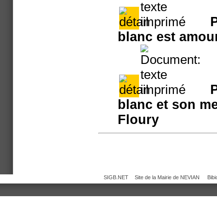
P
blanc est amou
P
blanc et son me
Floury
SIGB.NET
Site de la Mairie de NEVIAN
Bib