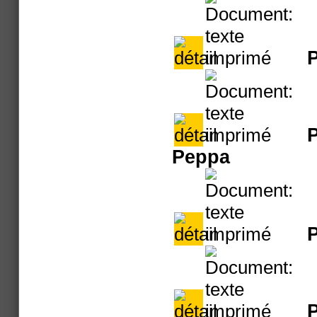
P
P
Peppa
P
P