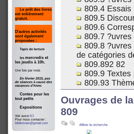
809.4 Essais
Le prêt des livres
est entièrement
809.5 Discou
gratuit.
809.6 Corres
D'autres activités
809.7 ?uvres 
sont également
proposées :
809.8 ?uvres
Tapis de lecture
de catégories 
mercredis et
les
les jeudis à 10h.
809.892 82
Une fois par mois
809.9 Textes p
En février 2015, pas
809.93 Thèmes
de séances à cause des
vacances d'hiver.
Contes pour les
Ouvrages de la
tout petits
Expositions
809
Voir aussi
ICI
Pour nous contacter :
biblinevian@gmail.com
Affiner la recherche