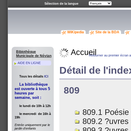
Sélection de la langue
WiKipedia
Site de la BDA
Accueil
Bibiothèque
Retourner au premier écran av
Municipale de Névian
AIDE EN LIGNE
Détail de l'ind
Tous les détails
ICI
La bibliothèque
809
est ouverte à tous 5
heures par
semaine, soit :
le lundi de 10h à 12h
809.1 Poésie
le mercredi de 16h à
19h
809.2 ?uvres
Entrée uniquement par le
809.3 ?uvres 
jardin d'enfants