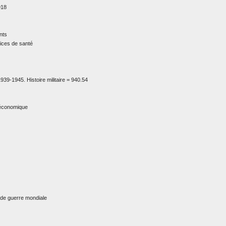
918
nts
vices de santé
9-1945. Histoire militaire = 940.54
, économique
onde guerre mondiale