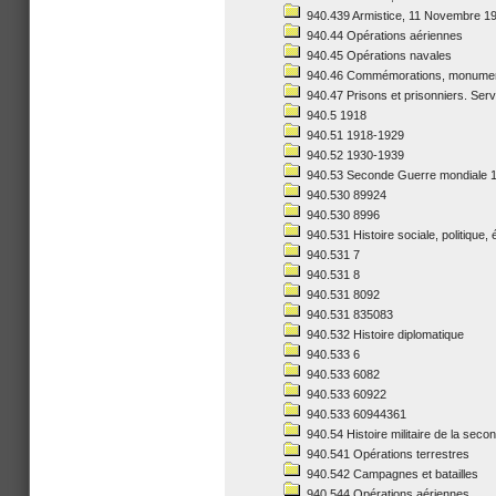
940.439 Armistice, 11 Novembre 1
940.44 Opérations aériennes
940.45 Opérations navales
940.46 Commémorations, monume
940.47 Prisons et prisonniers. Ser
940.5 1918
940.51 1918-1929
940.52 1930-1939
940.53 Seconde Guerre mondiale 193
940.530 89924
940.530 8996
940.531 Histoire sociale, politique
940.531 7
940.531 8
940.531 8092
940.531 835083
940.532 Histoire diplomatique
940.533 6
940.533 6082
940.533 60922
940.533 60944361
940.54 Histoire militaire de la sec
940.541 Opérations terrestres
940.542 Campagnes et batailles
940.544 Opérations aériennes