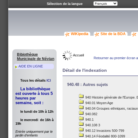
Sélection de la langue
WiKipedia
Site de la BDA
Bibiothèque
Accueil
Retourner au premier écran av
Municipale de Névian
AIDE EN LIGNE
Détail de l'indexation
Tous les détails
ICI
940.48 : Autres sujets
La bibliothèque
est ouverte à tous 5
940 Histoire générale de l'Europe. 
heures par
semaine, soit :
940.01 Moyen Age
940.04 Groupes ethniques, raciaux
le lundi de 10h à 12h
940.082
940.1
le mercredi de 16h à
19h
940.108 3
940.12 Invasions 500-799
Entrée uniquement par le
jardin d'enfants
940.14 Féodalité 800-1099