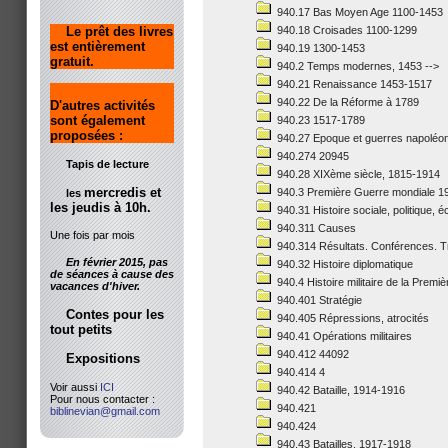
940.17 Bas Moyen Age 1100-1453
Le prêt des livres
940.18 Croisades 1100-1299
est entièrement
940.19 1300-1453
gratuit.
940.2 Temps modernes, 1453 -->
940.21 Renaissance 1453-1517
940.22 De la Réforme à 1789
D'autres activités
sont également
940.23 1517-1789
proposées :
940.27 Epoque et guerres napoléo
940.274 20945
Tapis de lecture
940.28 XIXème siècle, 1815-1914
mercredis et
940.3 Première Guerre mondiale 1
les
les jeudis à 10h.
940.31 Histoire sociale, politique,
940.311 Causes
Une fois par mois
940.314 Résultats. Conférences. T
En février 2015, pas
940.32 Histoire diplomatique
de séances à cause des
940.4 Histoire militaire de la Prem
vacances d'hiver.
940.401 Stratégie
Contes pour les
940.405 Répressions, atrocités
tout petits
940.41 Opérations militaires
940.412 44092
Expositions
940.414 4
Voir aussi
ICI
940.42 Bataille, 1914-1916
Pour nous contacter :
940.421
biblinevian@gmail.com
940.424
940.43 Batailles, 1917-1918