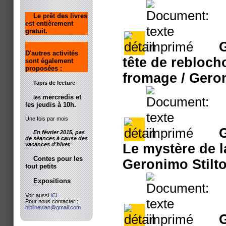
Le prêt des livres
est entièrement
gratuit.
G
D'autres activités
tête de rebloch
sont également
proposées :
fromage
/ Geron
Tapis de lecture
mercredis et
les
les jeudis à 10h.
Une fois par mois
G
En février 2015, pas
de séances à cause des
vacances d'hiver.
Le mystère de 
Contes pour les
Geronimo Stilt
tout petits
Expositions
Voir aussi
ICI
Pour nous contacter :
biblinevian@gmail.com
G