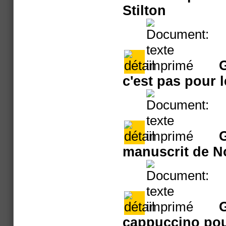
Stilton
G
c'est pas pour l
G
manuscrit de N
G
cappuccino po