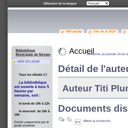
Sélection de la langue
WiKipedia
Site de la BDA
Accueil
Bibiothèque
Retourner au premier écran av
Municipale de Névian
AIDE EN LIGNE
Détail de l'aute
Tous les détails
ICI
La bibliothèque
Auteur Titi Pl
est ouverte à tous 5
heures par
semaine, soit :
le lundi de 10h à 12h
Documents disp
le mercredi de 16h à
19h
Affiner la recherche
Entrée uniquement par le
jardin d'enfants