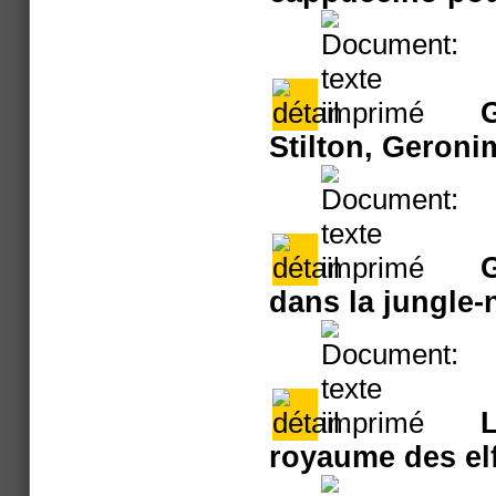
G
Stilton, Geroni
G
dans la jungle-
L
royaume des el