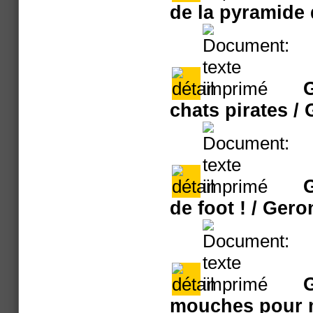
de la pyramide
G
chats pirates
/ 
de foot !
/ Gero
G
mouches pour 