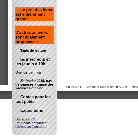
Le prêt des livres
est entièrement
gratuit.
D'autres activités
sont également
proposées :
Tapis de lecture
mercredis et
les
les jeudis à 10h.
Une fois par mois
En février 2015, pas
de séances à cause des
SIGB.NET
Site de la Mairie de NEVIAN
Bib
vacances d'hiver.
Contes pour les
tout petits
Expositions
Voir aussi
ICI
Pour nous contacter :
biblinevian@gmail.com