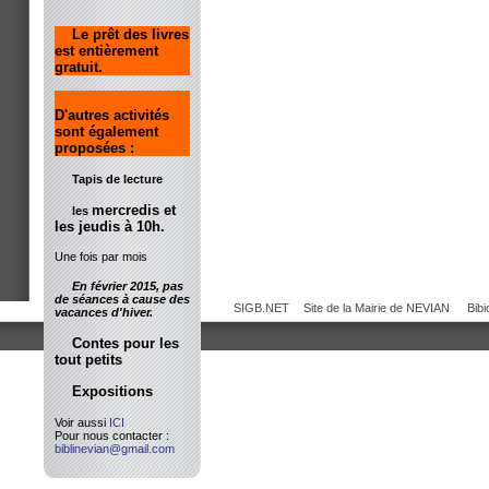
Le prêt des livres
est entièrement
gratuit.
D'autres activités
sont également
proposées :
Tapis de lecture
mercredis et
les
les jeudis à 10h.
Une fois par mois
En février 2015, pas
de séances à cause des
SIGB.NET
Site de la Mairie de NEVIAN
Bib
vacances d'hiver.
Contes pour les
tout petits
Expositions
Voir aussi
ICI
Pour nous contacter :
biblinevian@gmail.com