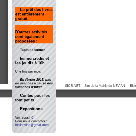
Le prêt des livres
est entièrement
gratuit.
D'autres activités
sont également
proposées :
Tapis de lecture
mercredis et
les
les jeudis à 10h.
Une fois par mois
En février 2015, pas
de séances à cause des
SIGB.NET
Site de la Mairie de NEVIAN
Bib
vacances d'hiver.
Contes pour les
tout petits
Expositions
Voir aussi
ICI
Pour nous contacter :
biblinevian@gmail.com